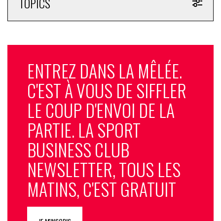
TOPICS
ENTREZ DANS LA MÊLÉE.
C'EST À VOUS DE SIFFLER
LE COUP D'ENVOI DE LA
PARTIE. LA SPORT
BUSINESS CLUB
NEWSLETTER, TOUS LES
MATINS, C'EST GRATUIT