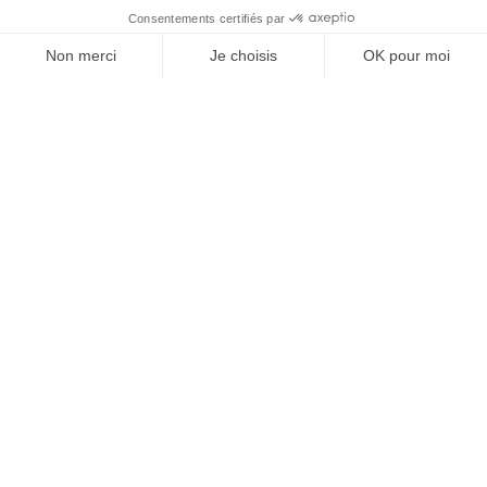
SUIVEZ-NOUS
Agence web
:
Novius