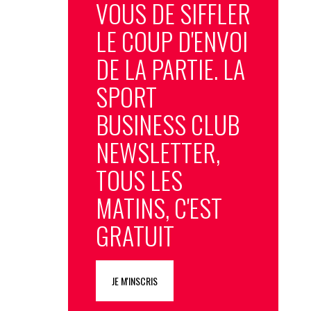
VOUS DE SIFFLER
LE COUP D'ENVOI
DE LA PARTIE. LA
SPORT
BUSINESS CLUB
NEWSLETTER,
TOUS LES
MATINS, C'EST
GRATUIT
JE M'INSCRIS