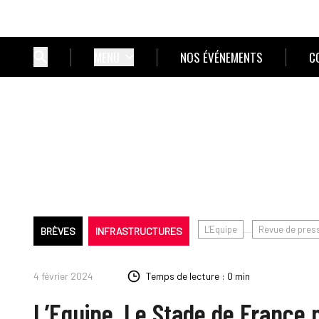
MENU
NOS ÉVÉNEMENTS
C
L'Equipe
Revue de pres
BRÈVES
INFRASTRUCTURES
4 février 2024
Temps de lecture : 0 min
L’Equipe. Le Stade de France 