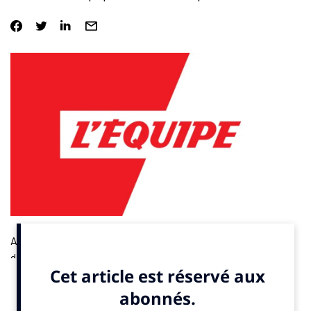
Avec les premiers résultats positifs de Ligue 1+, la répartition
des droits télévisuels a été logiquement revue à la hausse.
Même si les montants restent nettement inférieurs à ceux de la
saison dernière. Par Étienne Moatti.
À lire ici