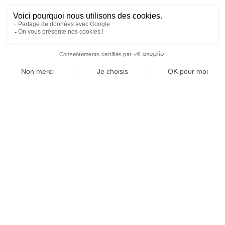
SUIVEZ-NOUS
Agence web
:
Novius