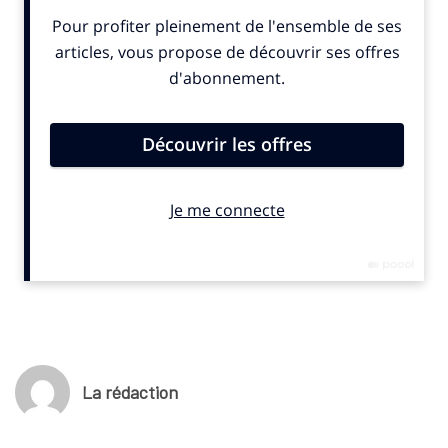
Selon
L’Équipe
, les premiers revenus de la plateforme Ligue 1+
(142 M€ nets) améliorent légèrement la redistribution promise
aux clubs. Le mieux classé pourrait percevoir 30,1 M€ contre
14,4 M€ initialement prévus, tandis que le dernier toucherait
3,7 M€ au lieu de 1,4 M€. En Ligue 2, les dotations sont aussi
revues à la hausse, le premier passant de 742 000 € à 1,83 M€.
Mais les montants restent inférieurs à la saison passée : le
champion de L1 touchait 19 M€, contre 12 M€ désormais.
Nicolas de Tavernost vise 1,15 million d’abonnés d’ici la fin de
saison, un objectif déjà presque atteint.
La rédaction