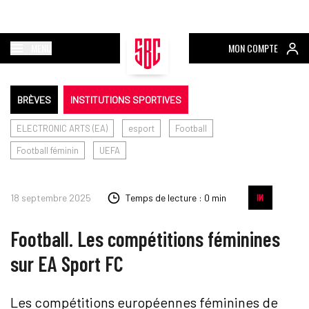
MENU
MON COMPTE
BRÈVES
INSTITUTIONS SPORTIVES
ELECTRONIC ARTS (EA)
esport
Football
Football féminin
UEFA
18 septembre 2025
Temps de lecture : 0 min
Football. Les compétitions féminines
sur EA Sport FC
Les compétitions européennes féminines de