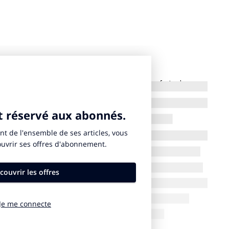
Selon le site Transfermarkt, la balance des transferts des
s achats de joueurs ayant été limités. Une modération qui
mptes, du moins en partie. Par Yann Duvert.
A lire ici
.