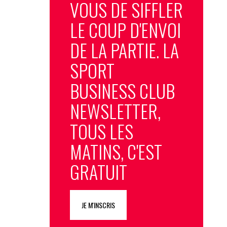
VOUS DE SIFFLER
LE COUP D'ENVOI
DE LA PARTIE. LA
SPORT
BUSINESS CLUB
NEWSLETTER,
TOUS LES
MATINS, C'EST
GRATUIT
JE M'INSCRIS