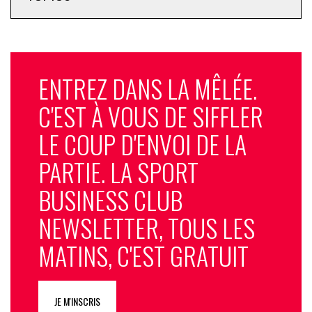
ENTREZ DANS LA MÊLÉE.
C'EST À VOUS DE SIFFLER
LE COUP D'ENVOI DE LA
PARTIE. LA SPORT
BUSINESS CLUB
NEWSLETTER, TOUS LES
MATINS, C'EST GRATUIT
JE M'INSCRIS