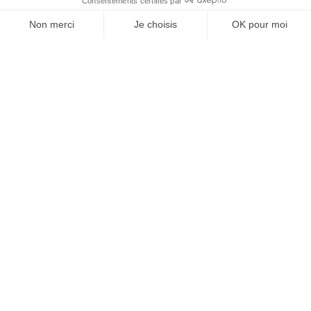
SUIVEZ-NOUS
Agence web
:
Novius