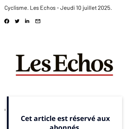
Cyclisme. Les Echos - Jeudi 10 juillet 2025.
La cinquième étape du Tour de France féminin partira du
Futuroscope le 30 juillet. Vingt-cinq ans après le dernier
passage de la Grande Boucle masculine, c’est un retour haut en