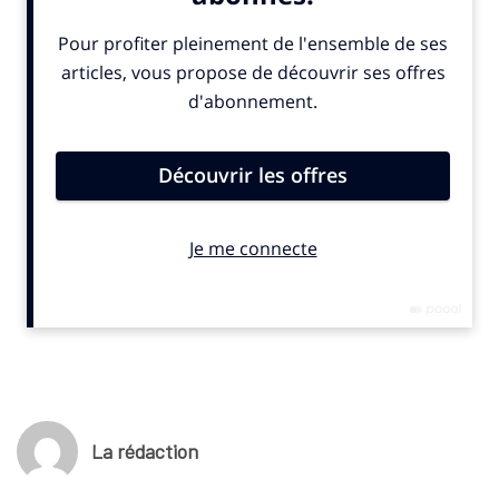
symboles au parc d’attractions qui l’a accueilli onze fois entre
1986 et 2000. Par Léa Delpont.
A lire ici
.
La rédaction