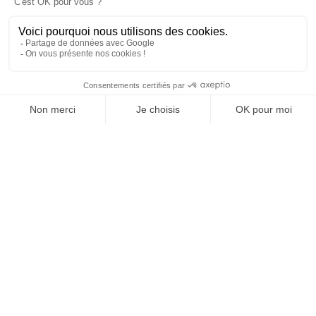
SUIVEZ-NOUS
Agence web
:
Novius