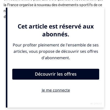
la France organise à nouveau des événements sportifs de ce
niveau, indique le premier baromètre annuel de Territoires
d’Événements Sportifs (TES), réalisé par Toluna Harris
Interactive. Au total, plus de huit Français sur dix (86%)
estiment que l’organisation de grands événements sportifs
internationaux (GESI) dans l’Hexagone est “une bonne chose”,
assure l’étude présentée lundi 7 juillet 2025 dans un salon de la
tour Eiffel, à Paris.
«
Ces résultats prouvent clairement la puissance des
grands événements sportifs pour rassembler les Français,
a confié Mathieu Hanotin, président de TES, à
SportBusiness.Club
.
Ils suscitent un enthousiasme et une
adhésion dans toutes les catégories sociales, tous les âges
et tous les territoires. Il y a une attente, et le mot “encore”
résume bien l’atmosphère qui se dégage de ce sondage. Le
tout grâce à des Jeux de Paris 2024 bien organisés, qui ont
montré le savoir-faire français.
»