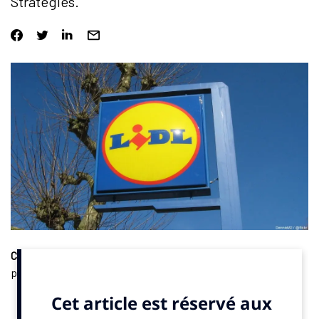
Stratégies.
Communication
. Classé parmi les plus gros investisseurs en
publicité en France, Lidl a annoncé arrêter en 2026 l’achat
d’espace sur la télévision linéaire. «
Le mix media est amené à
évoluer en profondeur en 2026
, explique Jassine Ouali,