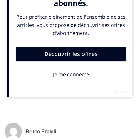
directeur exécutif de la relation client dans
une interview
accordée à
Stratégies
publiée jeudi 8 janvier 2026.
Dans la
mesure où nos publicités sur la TV sont rendues très
difficiles voire impossibles sur le marché français, nous
allons cesser la publicité en TV linéaire au profit de la vidéo
online
».
Partenaire du handball français et européen, ainsi que des
compétitions européennes féminines de football, Lidl devrait
augmenter sa présence dans le sport. «
Le sponsoring va
prendre une dimension plus grande dans les mois et les
années à venir,
confirme Jassine Ouali dans
Stratégies
.
Lidl
sponsorise de nombreuses autres disciplines sportives,
dont le football masculin et le handball. Indéniablement, le
coût par contact s’avère plus intéressant dans le football
féminin que dans le football masculin
».
© SportBusiness.Club – Janvier 2026
Bruno Fraioli