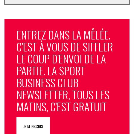
ENTREZ DANS LA MÊLÉE.
C'EST À VOUS DE SIFFLER
LE COUP D'ENVOI DE LA
PARTIE. LA SPORT
BUSINESS CLUB
NEWSLETTER, TOUS LES
MATINS, C'EST GRATUIT
JE M'INSCRIS