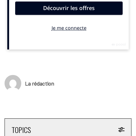
ancré dans son époque.
Un autre foot est possible
,
de Stéphane Beaud, Jérôme
Saddier, Vincent Mourgues, Timothée Duverger, Jean-Luc
Veyssy, Éditions Le bord de l’eau avec la Fondation Jean-
Jaurès. Pulié le 5 mars 2025. 72 pages. 8,00 euros.
© SportBusiness.Club Avril 2025
La rédaction
TOPICS