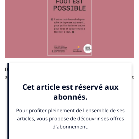
Dans
Un autre foot est possible
, un collectif d’auteurs,
sociologue, docteur en histoire du sport, responsable de chaire
ou chercheur s’interroge sur l’avenir du football professionnel.
Pour eux, il y a bien longtemps que le foot n’est plus un jeu, et
qu’il est devenu un business mondial jusqu’au fin fond des rues
de tous les villages. Un foot qui dicte ses comportements sur
tous les stades, dans les tribunes, chez les élus. Chacun veut
désormais son “club mondial”. Chacun propose une vision ou
une solution pour réformer un système à bout de souffle. Ce
travail collectif invite à penser un football plus juste, durable et