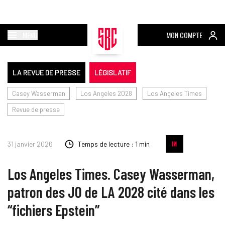
MENU
MON COMPTE
LA REVUE DE PRESSE
LÉGISLATIF
Casey Wasserman
Los Angeles 2028
Los Angeles Times
Revue de presse
31 janvier 2026
Temps de lecture : 1 min
Los Angeles Times. Casey Wasserman,
patron des JO de LA 2028 cité dans les
“fichiers Epstein”