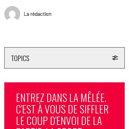
Le
Los Angeles Times
rappelle que Casey Wasserman,
dirigeant de l’agence de marketing sportif Wasserman et figure
La rédaction
centrale du projet olympique de Los Angeles 2028, n’a pas réagi
immédiatement aux sollicitations. Recruté en 2017 pour piloter
la candidature olympique, il reste l’interlocuteur clé du CIO et
des autorités fédérales américaines. Ces révélations
interviennent alors que le ministère de la Justice a engagé la
publication de plus de trois millions de pages de documents
TOPICS
dans le cadre de l’Epstein Files Transparency Act, relançant
l’attention médiatique sur les réseaux d’influence gravitant
autour du financier décédé en 2019.
ENTREZ DANS LA MÊLÉE.
C'EST À VOUS DE SIFFLER
LE COUP D'ENVOI DE LA