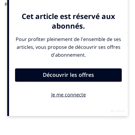
personnels datant de plus de vingt ans entre Casey
Wasserman, président du comité d’organisation des Jeux
olympiques de Los Angeles 2028, et Ghislaine Maxwell,
condamnée en 2021 pour trafic sexuel de mineures. Ces
éléments ont été publiés par le département américain de la
Justice. Par Clara Harter.
A lire ici
.
Los Angeles Times
indique que les derniers fichiers Epstein
publiés vendredi incluent des emails échangés en 2003 entre
Casey Wasserman et Ghislaine Maxwell, alors proche
collaboratrice et compagne de Jeffrey Epstein. Ces messages
personnels attestent d’une relation cordiale, voire intime, plus
de vingt ans avant la condamnation de Maxwell pour trafic
sexuel de mineures. D’autres documents mentionnent un vol
sur le jet privé d’Epstein en 2002, auquel participaient
notamment Wasserman, son épouse de l’époque, Bill Clinton et
Kevin Spacey, dans le cadre d’un déplacement en Afrique sur le
VIH, selon le journal.