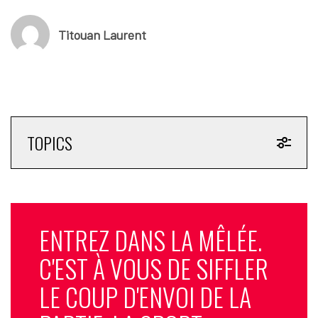
Titouan Laurent
TOPICS
ENTREZ DANS LA MÊLÉE.
C'EST À VOUS DE SIFFLER
LE COUP D'ENVOI DE LA