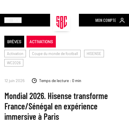
MENU
MON COMPTE
BRÈVES
ACTIVATIONS
Activation
Coupe du monde de football
HISENSE
WC2026
12 juin 2026
Temps de lecture : 0 min
Mondial 2026. Hisense transforme
France/Sénégal en expérience
immersive à Paris