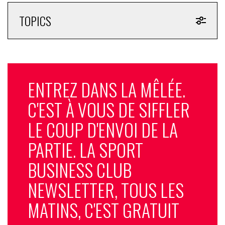
TOPICS
ENTREZ DANS LA MÊLÉE.
C'EST À VOUS DE SIFFLER
LE COUP D'ENVOI DE LA
PARTIE. LA SPORT
BUSINESS CLUB
NEWSLETTER, TOUS LES
MATINS, C'EST GRATUIT