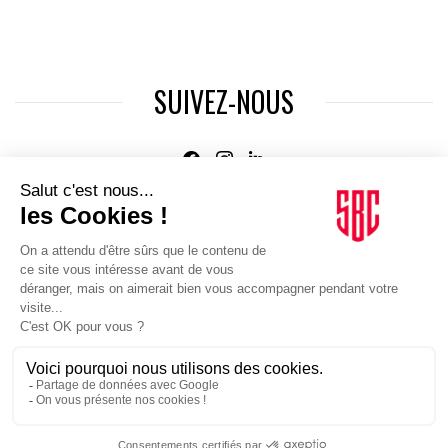
SUIVEZ-NOUS
Agence web
:
Novius