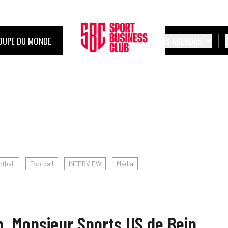
OUPE DU MONDE
LES AGENDAS
tball
Football
INTERVIEW
Média
, Monsieur Sports US de Bein