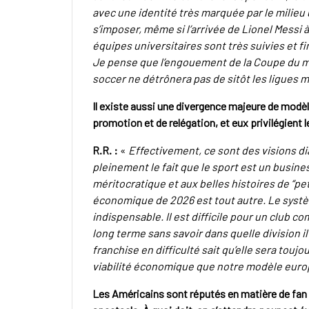
avec une identité très marquée par le milieu 
s’imposer, même si l’arrivée de Lionel Messi à
équipes universitaires sont très suivies et fi
Je pense que l’engouement de la Coupe du mo
soccer ne détrônera pas de sitôt les ligues 
Il existe aussi une divergence majeure de modè
promotion et de relégation, et eux privilégient 
R.R. :
«
Effectivement, ce sont des visions 
pleinement le fait que le sport est un busin
méritocratique et aux belles histoires de “pe
économique de 2026 est tout autre. Le systè
indispensable. Il est difficile pour un club 
long terme sans savoir dans quelle division 
franchise en difficulté sait qu’elle sera touj
viabilité économique que notre modèle europé
Les Américains sont réputés en matière de fan 