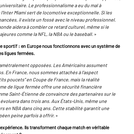
universitaire. Le professionnalisme a eu du mal à
 l’Inter Miami sert de locomotive exceptionnelle. Si les
nancées, il existe un fossé avec le niveau professionnel.
nde aidera à combler ce retard culturel, même si le
majeures comme la NFL, la NBA ou le baseball.
»
le sportif : en Europe nous fonctionnons avec un système de
les ligues fermées.
diamétralement opposées. Les Américains assument
ess. En France, nous sommes attachés à l’aspect
tits poucets” en Coupe de France, mais la réalité
me de ligue fermée offre une sécurité financière
comme Saint-Étienne de convaincre des partenaires sur le
il évoluera dans trois ans. Aux États-Unis, même une
ours en NBA dans cinq ans. Cette stabilité garantit une
en peine parfois à offrir.
»
expérience. Ils transforment chaque match en véritable