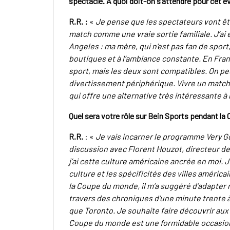
spectacle. À quoi doit-on s’attendre pour cet 
R.R. :
«
Je pense que les spectateurs vont ê
match comme une vraie sortie familiale. J’a
Angeles : ma mère, qui n’est pas fan de spor
boutiques et à l’ambiance constante. En Franc
sport, mais les deux sont compatibles. On pe
divertissement périphérique. Vivre un matc
qui offre une alternative très intéressante 
Quel sera votre rôle sur Bein Sports pendant l
R.R.
: «
Je vais incarner le programme Very Go
discussion avec Florent Houzot, directeur d
j’ai cette culture américaine ancrée en moi. J’
culture et les spécificités des villes améric
la Coupe du monde, il m’a suggéré d’adapter m
travers des chroniques d’une minute trente à 
que Toronto. Je souhaite faire découvrir aux
Coupe du monde est une formidable occasion d