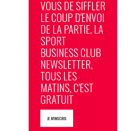
VOUS DE SIFFLER
LE COUP D'ENVOI
DE LA PARTIE. LA
SPORT
BUSINESS CLUB
NEWSLETTER,
TOUS LES
MATINS, C'EST
GRATUIT
JE M'INSCRIS