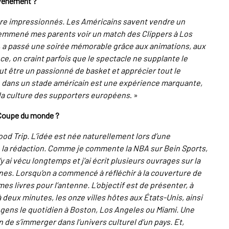
événement ?
tre impressionnés. Les Américains savent vendre un
i emmené mes parents voir un match des Clippers à Los
t, a passé une soirée mémorable grâce aux animations, aux
e, on craint parfois que le spectacle ne supplante le
ut être un passionné de basket et apprécier tout le
h dans un stade américain est une expérience marquante,
à la culture des supporters européens
. »
a Coupe du monde ?
od Trip. L’idée est née naturellement lors d’une
e la rédaction. Comme je commente la NBA sur Bein Sports,
y ai vécu longtemps et j’ai écrit plusieurs ouvrages sur la
aines. Lorsqu’on a commencé à réfléchir à la couverture de
es livres pour l’antenne. L’objectif est de présenter, à
deux minutes, les onze villes hôtes aux États-Unis, ainsi
 gens le quotidien à Boston, Los Angeles ou Miami. Une
e s’immerger dans l’univers culturel d’un pays. Et,