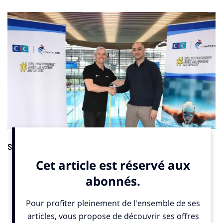
Sponsoring.
La Fédération Française de Natation (FFN) a
renouvelé son partenariat avec le CIC, qui devient désormais
partenaire officiel. Cette prolongation, annoncée jeudi 15 mai
2025 via un
post LikedIn
, vise à renforcer l’accompagnement
des équipes de France. Le contrat intègre aussi un axe
sociétal, à travers le soutien apporté à l’Académie de la
natation. Le CIC est engagé aux côtés de la FFN depuis 2017.