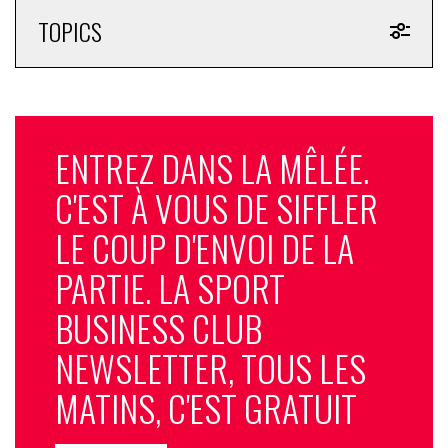
TOPICS
ENTREZ DANS LA MÊLÉE.
C'EST À VOUS DE SIFFLER
LE COUP D'ENVOI DE LA
PARTIE. LA SPORT
BUSINESS CLUB
NEWSLETTER, TOUS LES
MATINS, C'EST GRATUIT