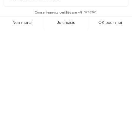
SUIVEZ-NOUS
Agence web
:
Novius