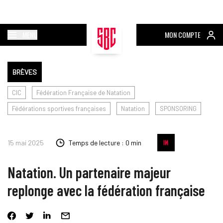
MENU
MON COMPTE
BRÈVES
CIC
Fédération Française de Natation
Fédérations sportives françaises
Natation
SPONSORING
15 mai 2025
Temps de lecture : 0 min
Natation. Un partenaire majeur
replonge avec la fédération française