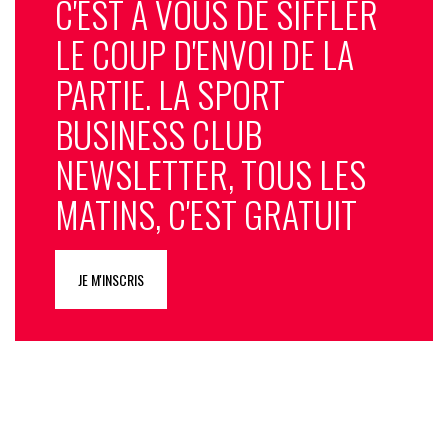
C'EST À VOUS DE SIFFLER
LE COUP D'ENVOI DE LA
PARTIE. LA SPORT
BUSINESS CLUB
NEWSLETTER, TOUS LES
MATINS, C'EST GRATUIT
JE M'INSCRIS