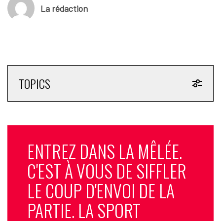
La rédaction
TOPICS
ENTREZ DANS LA MÊLÉE.
C'EST À VOUS DE SIFFLER
LE COUP D'ENVOI DE LA
PARTIE. LA SPORT