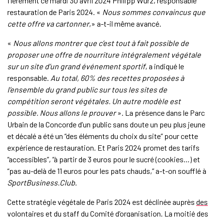
fièrement ce mardi 30 avril 2024 Philipp Würz, responsable
restauration de Paris 2024. «
Nous sommes convaincus que
cette offre va cartonner
,» a-t-il même avancé.
«
Nous allons montrer que c’est tout à fait possible de
proposer une offre de nourriture intégralement végétale
sur un site d’un grand événement sportif
, a indiqué le
responsable.
Au total, 60% des recettes proposées à
l’ensemble du grand public sur tous les sites de
compétition seront végétales. Un autre modèle est
possible. Nous allons le prouver
». La présence dans le Parc
Urbain de la Concorde d’un public sans doute un peu plus jeune
et décalé a été un “des éléments du choix du site” pour cette
expérience de restauration. Et Paris 2024 promet des tarifs
“accessibles”, “à partir de 3 euros pour le sucré (cookies…) et
“pas au-delà de 11 euros pour les pats chauds,” a-t-on soufflé à
SportBusiness.Club
.
Cette stratégie végétale de Paris 2024 est déclinée auprès
des
volontaires
et du staff du Comité d’organisation. La moitié des