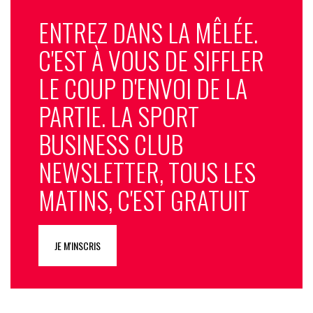
ENTREZ DANS LA MÊLÉE.
C'EST À VOUS DE SIFFLER
LE COUP D'ENVOI DE LA
PARTIE. LA SPORT
BUSINESS CLUB
NEWSLETTER, TOUS LES
MATINS, C'EST GRATUIT
JE M'INSCRIS