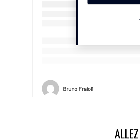
Bondy (Seine-Saint-Denis), ni dans une autre co
publié un message, dans lequel il affirmait qu’il
“fausse information”.
© SportBusiness.Club – Juillet 2025
Bruno Fraioli
ALLEZ