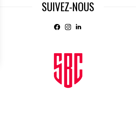
SUIVEZ-NOUS
Agence web
:
Novius