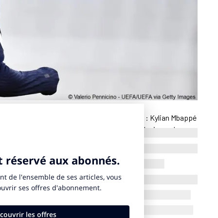
t 2025,
Le Canard Enchaîné
persiste et signe : Kylian Mbappé
lamme olympique lors des Jeux de Paris 2024. Le journal
e France de football, absent du tournoi olympique à cause du
it aussi refusé d’apparaître dans la séquence finale de la
îné
, Kylian Mbappé devait surgir masqué sur le podium du
 Zidane, avant l’allumage de la vasque.
e répondre aux courriers des organisateurs,” écrit
n plus souhaité participer au relais dans sa ville natale de