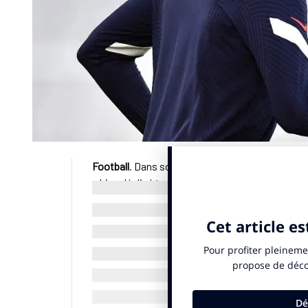
Football
. Dans son édition du mercredi 30 juille
a bien décliné toute proposition de porter la f
satirique affirme que le capitaine de l’équipe d
refus de son club, le Real Madrid (Espagne), aura
cérémonie d’ouverture.Selon
Le Canard Encha
Trocadéro (Paris), remettre la torche à Zinédine
“Mbappé s’est éconduit, sans prendre la peine d
l’hebdomadaire. Il ajoute que le joueur n’a pas no