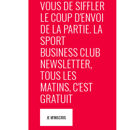
VOUS DE SIFFLER
LE COUP D'ENVOI
DE LA PARTIE. LA
SPORT
BUSINESS CLUB
NEWSLETTER,
TOUS LES
MATINS, C'EST
GRATUIT
JE M'INSCRIS