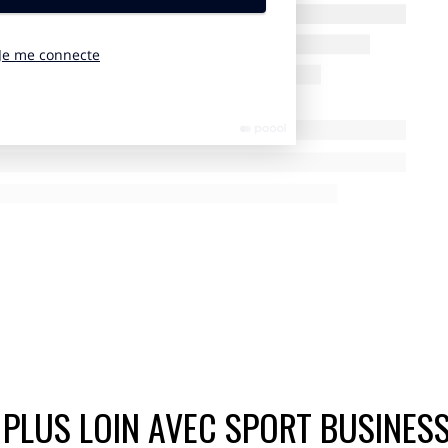
mmune. Le 25 juillet dernier, Kylian Mbappé avait pourtant
 n’avait “jamais refusé de porter la flamme” et dénonçait une
 PLUS LOIN AVEC SPORT BUSINES