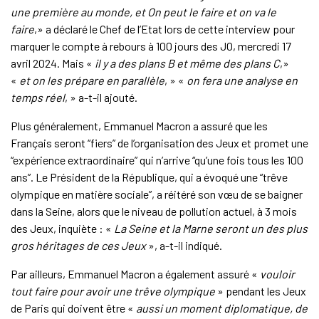
une première au monde, et On peut le faire et on va le
faire
,» a déclaré le Chef de l’Etat lors de cette interview pour
marquer le compte à rebours à 100 jours des JO, mercredi 17
avril 2024. Mais «
il y a des plans B et même des plans C
,»
«
et on les prépare en parallèle
, » «
on fera une analyse en
temps réel
, » a-t-il ajouté.
Plus généralement, Emmanuel Macron a assuré que les
Français seront “fiers” de l’organisation des Jeux et promet une
“expérience extraordinaire” qui n’arrive “qu’une fois tous les 100
ans”. Le Président de la République, qui a évoqué une “trêve
olympique en matière sociale”, a réitéré son vœu de se baigner
dans la Seine, alors que le niveau de pollution actuel, à 3 mois
des Jeux, inquiète : «
La Seine et la Marne seront un des plus
gros héritages de ces Jeux
», a-t-il indiqué.
Par ailleurs, Emmanuel Macron a également assuré «
vouloir
tout faire pour avoir une trêve olympique
» pendant les Jeux
de Paris qui doivent être «
aussi un moment diplomatique, de