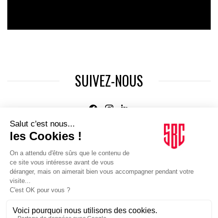
SUIVEZ-NOUS
Agence web
:
Novius