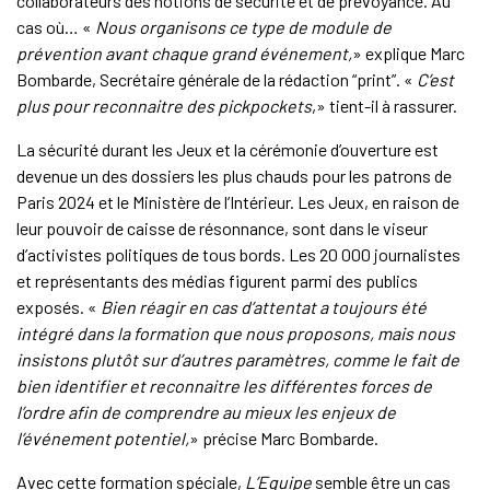
collaborateurs des notions de sécurité et de prévoyance. Au
cas où… «
Nous organisons ce type de module de
prévention avant chaque grand événement,
» explique Marc
Bombarde, Secrétaire générale de la rédaction “print”. «
C’est
plus pour reconnaitre des pickpockets
,» tient-il à rassurer.
La sécurité durant les Jeux et la cérémonie d’ouverture est
devenue un des dossiers les plus chauds pour les patrons de
Paris 2024 et le Ministère de l’Intérieur. Les Jeux, en raison de
leur pouvoir de caisse de résonnance, sont dans le viseur
d’activistes politiques de tous bords. Les 20 000 journalistes
et représentants des médias figurent parmi des publics
exposés. «
Bien réagir en cas d’attentat a toujours été
intégré dans la formation que nous proposons, mais nous
insistons plutôt sur d’autres paramètres, comme le fait de
bien identifier et reconnaitre les différentes forces de
l’ordre afin de comprendre au mieux les enjeux de
l’événement potentiel,
» précise Marc Bombarde.
Avec cette formation spéciale,
L’Equipe
semble être un cas