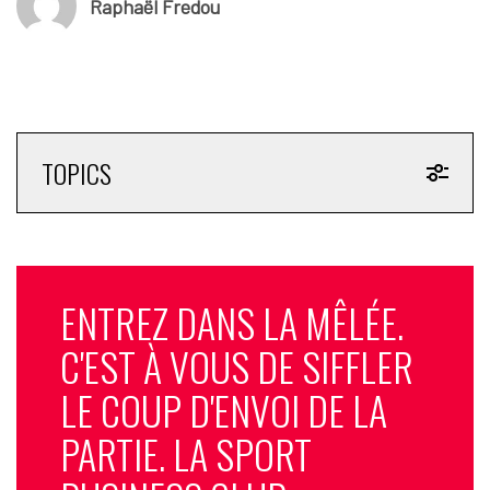
Raphaël Fredou
TOPICS
ENTREZ DANS LA MÊLÉE.
C'EST À VOUS DE SIFFLER
LE COUP D'ENVOI DE LA
PARTIE. LA SPORT