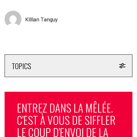
Killian Tanguy
TOPICS
ENTREZ DANS LA MÊLÉE.
C'EST À VOUS DE SIFFLER
LE COUP D'ENVOI DE LA