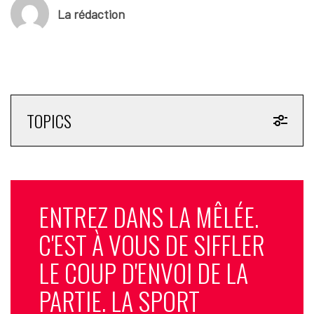
La rédaction
TOPICS
ENTREZ DANS LA MÊLÉE.
C'EST À VOUS DE SIFFLER
LE COUP D'ENVOI DE LA
PARTIE. LA SPORT