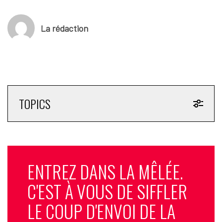
La rédaction
TOPICS
ENTREZ DANS LA MÊLÉE.
C'EST À VOUS DE SIFFLER
LE COUP D'ENVOI DE LA