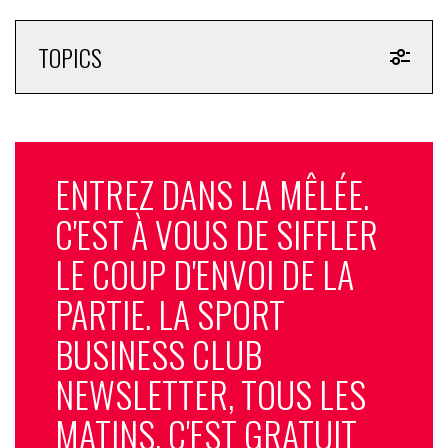
TOPICS
ENTREZ DANS LA MÊLÉE.
C'EST À VOUS DE SIFFLER
LE COUP D'ENVOI DE LA
PARTIE. LA SPORT
BUSINESS CLUB
NEWSLETTER, TOUS LES
MATINS, C'EST GRATUIT