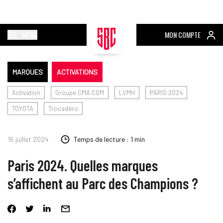
MENU
MON COMPTE
MARQUES
ACTIVATIONS
Activation
Groupe CMA CGM
LVMH
PARIS 2024
TOYOTA
Trocadéro
16 juillet 2024
Temps de lecture : 1 min
Paris 2024. Quelles marques
s’affichent au Parc des Champions ?