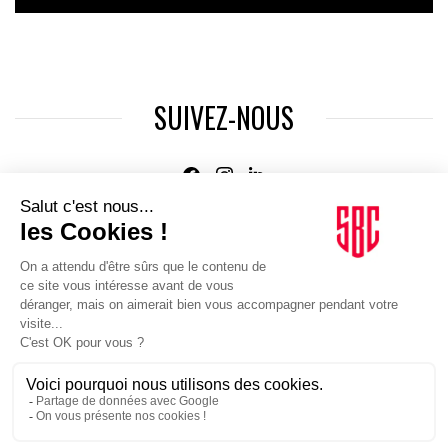
SUIVEZ-NOUS
Agence web
:
Novius