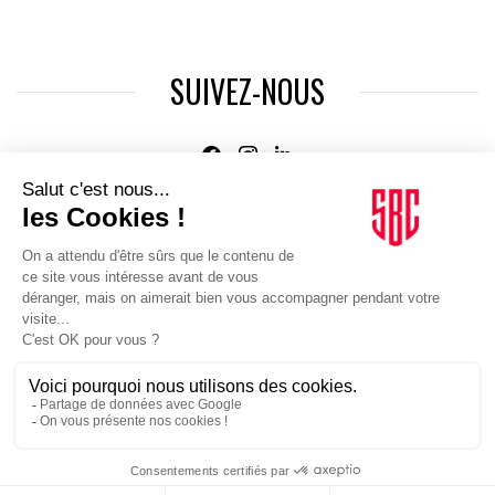
SUIVEZ-NOUS
Agence web
:
Novius