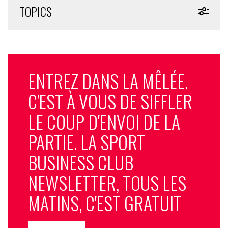
TOPICS
ENTREZ DANS LA MÊLÉE.
C'EST À VOUS DE SIFFLER
LE COUP D'ENVOI DE LA
PARTIE. LA SPORT
BUSINESS CLUB
NEWSLETTER, TOUS LES
MATINS, C'EST GRATUIT