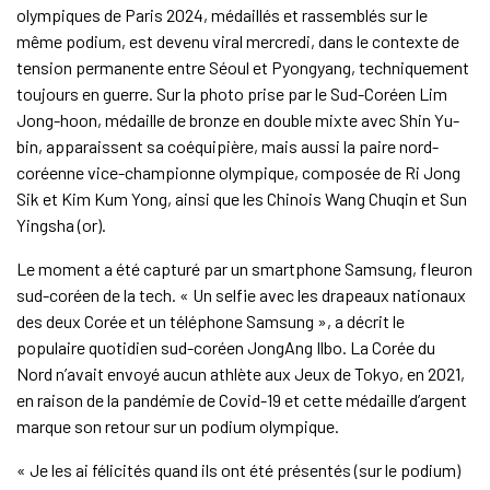
olympiques de Paris 2024, médaillés et rassemblés sur le
même podium, est devenu viral mercredi, dans le contexte de
tension permanente entre Séoul et Pyongyang, techniquement
toujours en guerre. Sur la photo prise par le Sud-Coréen Lim
Jong-hoon, médaille de bronze en double mixte avec Shin Yu-
bin, apparaissent sa coéquipière, mais aussi la paire nord-
coréenne vice-championne olympique, composée de Ri Jong
Sik et Kim Kum Yong, ainsi que les Chinois Wang Chuqin et Sun
Yingsha (or).
Le moment a été capturé par un smartphone Samsung, fleuron
sud-coréen de la tech. « Un selfie avec les drapeaux nationaux
des deux Corée et un téléphone Samsung », a décrit le
populaire quotidien sud-coréen JongAng Ilbo. La Corée du
Nord n’avait envoyé aucun athlète aux Jeux de Tokyo, en 2021,
en raison de la pandémie de Covid-19 et cette médaille d’argent
marque son retour sur un podium olympique.
« Je les ai félicités quand ils ont été présentés (sur le podium)