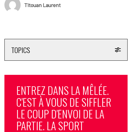
Titouan Laurent
TOPICS
ENTREZ DANS LA MÊLÉE.
C'EST À VOUS DE SIFFLER
LE COUP D'ENVOI DE LA
PARTIE. LA SPORT