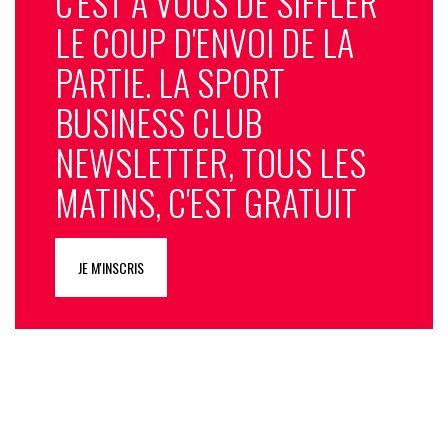
C'EST À VOUS DE SIFFLER
LE COUP D'ENVOI DE LA
PARTIE. LA SPORT
BUSINESS CLUB
NEWSLETTER, TOUS LES
MATINS, C'EST GRATUIT
JE M'INSCRIS