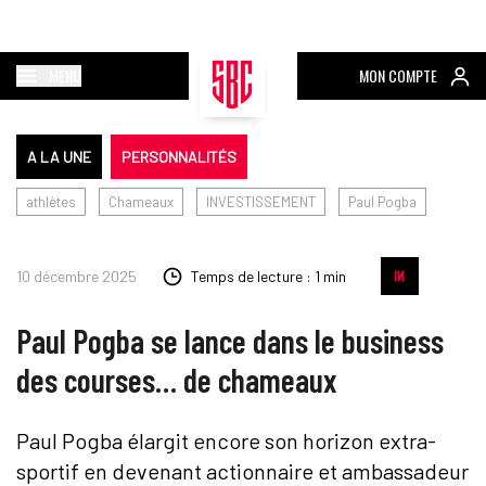
MENU
MON COMPTE
A LA UNE
PERSONNALITÉS
athlètes
Chameaux
INVESTISSEMENT
Paul Pogba
10 décembre 2025
Temps de lecture : 1 min
Paul Pogba se lance dans le business
des courses… de chameaux
Paul Pogba élargit encore son horizon extra-
sportif en devenant actionnaire et ambassadeur