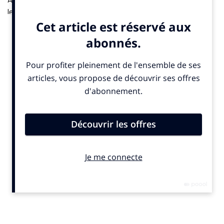
les courses de chameaux. L’international français de football,
champion du monde en 2018, devient actionnaire et
ambassadeur d’Al Haboob, une écurie professionnelle
saoudienne. Le milieu de terrain de l’AS Monaco est le premier
footballeur à investir dans cette discipline traditionnelle du
Moyen-Orient.
«
Durant ma carrière, j’ai eu la chance de recevoir de
nombreuses opportunités et propositions, mais celle-ci
était différente,
explique Paul Pogba dans un communiqué
publié le 10 décembre 2025.
Celle-ci m’a touché à un niveau
plus profond, celui de la culture, de l’héritage et de la
narration. Je veux faire partie d’un projet qui va au-delà du
sport, qui rassemble les gens et met en lumière des
traditions qui méritent d’être célébrées ».
Avant les chameaux, le textile
A travers cette collaboration, l’objectif serait de créer la