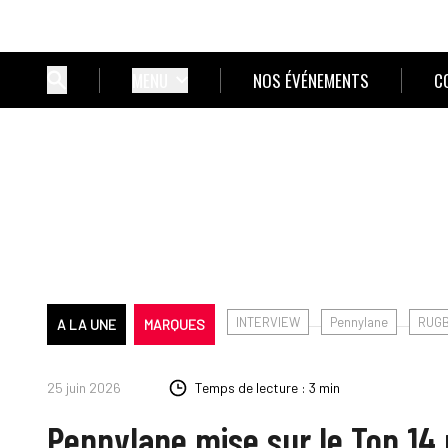
MENU
NOS ÉVÉNEMENTS
C
INTERVIEW
Pennylane
RUG
A LA UNE
MARQUES
25 juin 2026
Temps de lecture : 3 min
Pennylane mise sur le Top 14 