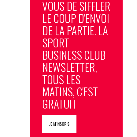
VOUS DE SIFFLER
LE COUP D'ENVOI
DE LA PARTIE. LA
SPORT
BUSINESS CLUB
NEWSLETTER,
TOUS LES
MATINS, C'EST
GRATUIT
JE M'INSCRIS