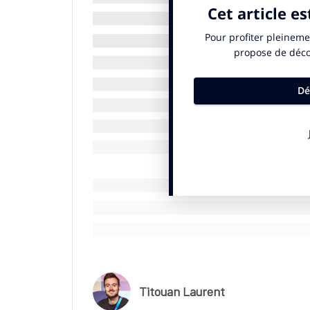
de TPE et PME. Maxime Baumard, directeur mar
choisi le Top 14 comme premier terrain de jeu.
Quelle stratégie vous a poussé à choisir le sp
Maxime Baumard :
«
Il faut d’abord situer le
qui évolue sur le marché des logiciels de co
tournant majeur. En 2026, la réforme de la fa
françaises à s’équiper d’un outil dédié. Pour no
concurrents historiques, nous avons un défic
une notoriété utile. Je ne veux pas seulemen
immédiatement aux concepts de comptabilité 
traditionnels comme la télévision et la radio 
marque et de raconter une histoire plus inno
Pourquoi avoir misé exclusivement sur le rugby 
M.B :
«
À court terme, nous nous concentrons
ans. C’est un investissement lourd, tant fin
Titouan Laurent
un gros travail d’activation pour exister réel