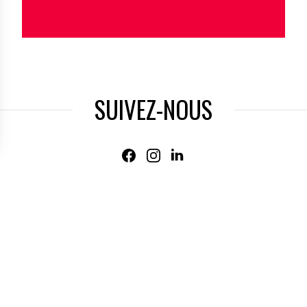
s des métropoles. Nous nous adressons aussi bien au
 Le rugby possède une empreinte territoriale unique. Être
Agen illustre parfaitement notre volonté d’incarner une
 TPE et PME françaises ».
SUIVEZ-NOUS