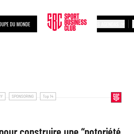
OUPE DU MONDE
LES AGENDAS
BY
SPONSORING
Top 14
pour construire une “notoriété