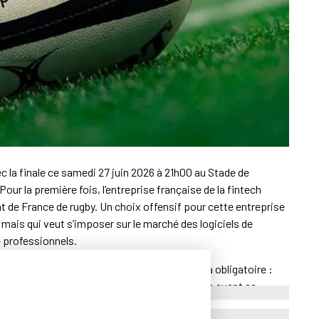
ec la finale ce samedi 27 juin 2026 à 21h00 au Stade de
our la première fois, l’entreprise française de la fintech
 de France de rugby. Un choix offensif pour cette entreprise
 mais qui veut s’imposer sur le marché des logiciels de
e professionnels.
rtir de 2026, la facturation électronique sera obligatoire :
iper. Pennylane veut justement être identifiée avant ce
onale importante, régulière et surtout proche des dirigeants