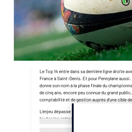
Le Top 14 entre dans sa dernière ligne droite av
France à Saint-Denis. Et pour Pennylane aussi. P
donne son nom à la phase finale du championnat
de cinq ans, encore peu connue du grand public,
comptabilité et de gestion auprès d’une cible d
L’enjeu dépasse le simple affichage du nom. À pa
toutes les entreprises françaises devront s’équ
basculement. Le rugby lui offre une vitrine nati