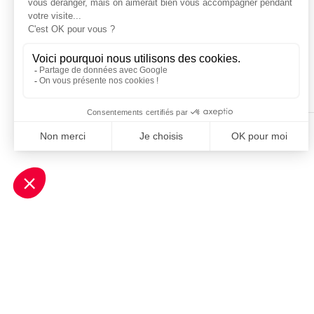
de France, pas seulement les grands compte
coiffeur breton qu’à l’auto-école en Lozère.
présent dans des villes comme Colomiers ou 
proximité nationale auprès des 4 millions de
Entretien : Titouan Laurent
© SportBusinessClub – Avril 2026