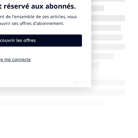
keting, explique à
SportBusiness.Club
pourquoi la marque a
ort comme levier de communication ?
 contexte. Pennylane est une jeune entreprise de cinq ans
mptabilité et de gestion. Nous sommes à l’aube d’un
cturation électronique va obliger toutes les entreprises
us, il s’agit d’un défi de visibilité colossal. Face à des
it de notoriété à combler. Mon objectif est de construire
t que l’on connaisse notre nom, mais qu’on l’associe
et de gestion. Pour y parvenir, nous couplons les médias
au marketing sportif. Celui-ci nous permet de valoriser la
vante, sympa et décalée ».
et le Top 14 ?
 uniquement sur le rugby, avec un engagement de trois
ancièrement qu’humainement : un tel partenariat nécessite
lement. Ce qui nous a séduits avec la ligue nationale de