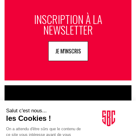
le programme conserve une certaine légitimité par rapport au
“vrai” sport ?
INSCRIPTION À LA
P.-G.L.
: «
Oui, nous essayons de maintenir ce sérieux
NEWSLETTER
autant que possible. Bien qu’il soit presque impossible
d’apprendre des disciplines techniques comme le patinage
artistique en quelques séances, certains candidats ont
révélé un niveau surprenant dans la pratique. Certains ont
JE M'INSCRIS
participé à des championnats de France par le passé. La
présence de personnalités iconiques comme Philippe
Candeloro et Nelson Monfort aux commentaires renforce
ce lien entre la téléréalité et le sport de haut niveau. C’est
un mélange que les téléspectateurs apprécient
beaucoup
».
LE GOUPE
Pensez-vous que le programme pourrait faire naître des
vocations sportives chez les téléspectateurs ?
INFLUENCIA
P.-G.L.
: «
Ce serait formidable, même si la vocation
première du programme reste le divertissement et la