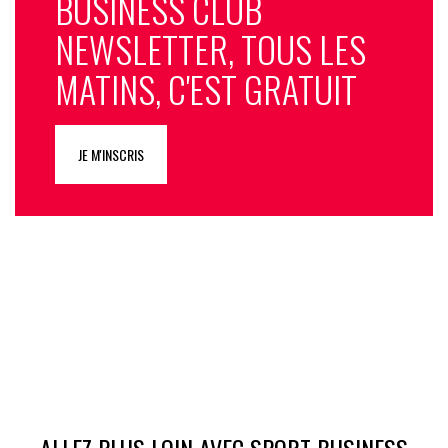
BUSINESS CLUB
Justement, est-ce en raison de la perspective prochaine des
NEWSLETTER, TOUS LES
Jeux olympiques d’hiver de Milan-Cortana 2026 que vous
programmez cette émission ?
MATINS, C'EST GRATUIT
P.-G.L.
: «
Tout à fait, c’est un clin d’œil à un événement qui
rassemble. Nous l’avions déjà vu avec le succès des Jeux
JE M'INSCRIS
de Paris 2024. L’idée est de profiter de la communication
autour de ces grands rendez-vous pour proposer un
programme où l’on s’amuse sans se prendre au sérieux.
Cela nous permet de mettre en avant des disciplines qui
sont dans l’imaginaire collectif, comme le curling, le
biathlon ou le slalom géant
».
ALLEZ PLUS LOIN AVEC SPORT BUSINESS