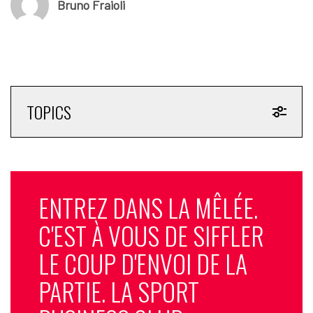
Bruno Fraioli
le sport car cet univers est perçu comme une thématique
trop fermée. Cependant, les valeurs véhiculées par le
sport, comme le dépassement de soi, sont suffisamment
universelles pour fédérer un large public et nous inciter à
tenter l’aventure ».
Est-ce parce que le sport peut être considéré comme
TOPICS
“segmentant” ?
P.-G.L.
: «
C’est exactement cela et ce sentiment a
longtemps constitué un frein. C’est d’ailleurs pour cette
raison qu’en France, nous avons peu d’émissions de
ENTREZ DANS LA MÊLÉE.
détection de talents sportifs, contrairement à l’Angleterre
qui a déjà proposé des formats autour du football avec un
C'EST À VOUS DE SIFFLER
contrat professionnel à la clé. Notre objectif en tant que
chaîne généraliste est de rassembler le plus de monde
LE COUP D'ENVOI DE LA
possible, et en dehors des grands événements mondiaux,
PARTIE. LA SPORT
le mélange entre le sport et le divertissement n’a jamais été
simple à réaliser ».