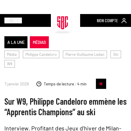
MENU
MON COMPTE
A LA UNE
MÉDIAS
Média
Philippe Candeloro
Pierre-Guillaume Ledan
Ski
W9
7 janvier 2026
Temps de lecture : 4 min
Sur W9, Philippe Candeloro emmène les
“Apprentis Champions” au ski
Interview
. Profitant des Jeux d'hiver de Milan-