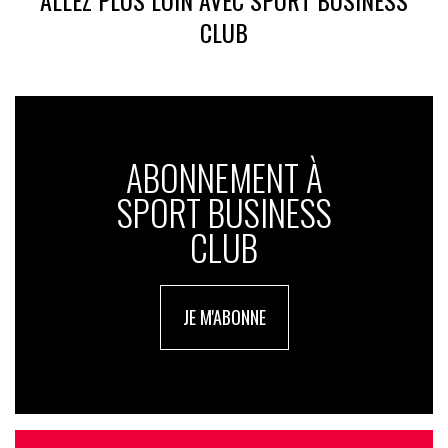
CLUB
Pierre-Guillaume Ledan (Groupe M6)
Les Apprentis Champions est-il un programme sportif ou une
émission de téléréalité avec le sport en simple fil rouge ?
ABONNEMENT À
P.-G.L.
: «
C’est une émission différente de nos offres
SPORT BUSINESS
habituelles de “dating” ou de compétition pure. Nous
CLUB
sommes ici dans un programme d’aventure où les
participants sont divisés en deux équipes et encadrés par
des professionnels du sport. Ces coachs ont pour mission
JE M'ABONNE
de les pousser au maximum, car il s’agit de vraies épreuves
sportives et la compétition est réelle. C’est un format que
nous proposons tous les deux ans comme un hommage aux
sportifs
».
Conserver un esprit de compétition est-il nécessaire pour que