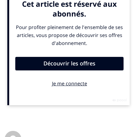
Aucune fédération de sports d’hiver, de ski ou de glace, n’est
d’ailleurs associée au projet. Un choix qui peut surprendre, tant
ce type de format offre une visibilité importante aux
disciplines hivernales auprès d’une cible jeune, principalement
les 15-34 ans.
Directeur général des programmes de flux du groupe M6,
Pierre-Guillaume Ledan a confié à
SportBusiness.Club
que
cette programmation jouait bien sûr une opportunité de
calendrier avec les Jeux d’hiver. Le groupe M6 n’étant pas
détenteur des droits de l’événement olympique, la production a
toutefois dû veiller à ne faire aucune référence directe à Milan-
Cortina 2026.
Le sport n’est pas une thématique très utilisée dans les
programmes de divertissement. Pourquoi ?
Pierre-Guillaume Ledan
: «
C’est un genre assez spécifique
qui, historiquement, intéresse surtout un public masculin.
A la télévision, les programmes de divertissement évitent