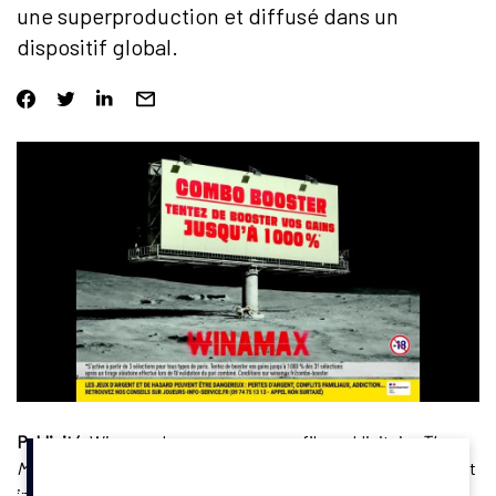
une superproduction et diffusé dans un
dispositif global.
Publicité
. Winamax lance son nouveau film publicitaire
The
Moon Race
pour cette rentrée 2025. Produit par
Solab Films
et
imaginé avec
TBWA Paris
et
Re-Mind PHD
, ce sport, dont une