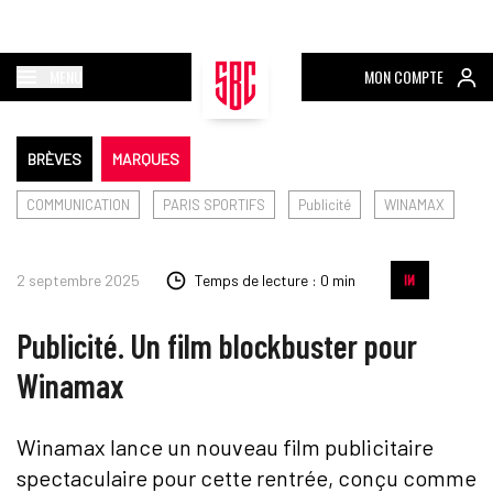
MENU
MON COMPTE
BRÈVES
MARQUES
COMMUNICATION
PARIS SPORTIFS
Publicité
WINAMAX
2 septembre 2025
Temps de lecture : 0 min
Publicité. Un film blockbuster pour
Winamax
Winamax lance un nouveau film publicitaire
spectaculaire pour cette rentrée, conçu comme