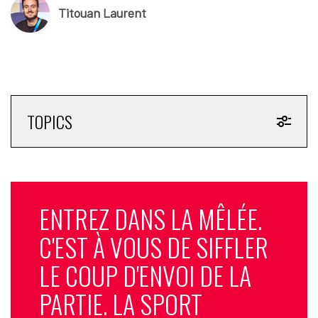
Titouan Laurent
TOPICS
ENTREZ DANS LA MÊLÉE.
C'EST À VOUS DE SIFFLER
LE COUP D'ENVOI DE LA
PARTIE. LA SPORT