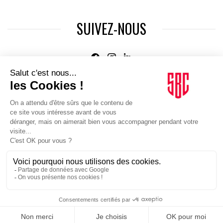
SUIVEZ-NOUS
Agence web
:
Novius