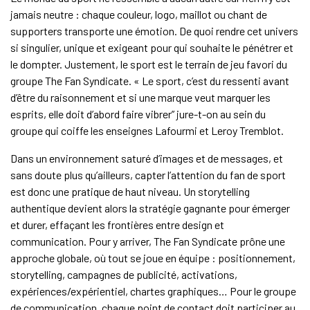
jamais neutre : chaque couleur, logo, maillot ou chant de
supporters transporte une émotion. De quoi rendre cet univers
si singulier, unique et exigeant pour qui souhaite le pénétrer et
le dompter. Justement, le sport est le terrain de jeu favori du
groupe The Fan Syndicate. « Le sport, c’est du ressenti avant
d’être du raisonnement et si une marque veut marquer les
esprits, elle doit d’abord faire vibrer” jure-t-on au sein du
groupe qui coiffe les enseignes Lafourmi et Leroy Tremblot.
Dans un environnement saturé d’images et de messages, et
sans doute plus qu’ailleurs, capter l’attention du fan de sport
est donc une pratique de haut niveau. Un storytelling
authentique devient alors la stratégie gagnante pour émerger
et durer, effaçant les frontières entre design et
communication. Pour y arriver, The Fan Syndicate prône une
approche globale, où tout se joue en équipe : positionnement,
storytelling, campagnes de publicité, activations,
expériences/expérientiel, chartes graphiques… Pour le groupe
de communication, chaque point de contact doit participer au