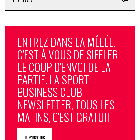
ENTREZ DANS LA MÊLÉE.
C'EST À VOUS DE SIFFLER
LE COUP D'ENVOI DE LA
PARTIE. LA SPORT
BUSINESS CLUB
NEWSLETTER, TOUS LES
MATINS, C'EST GRATUIT
JE M'INSCRIS