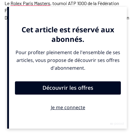
Le
Rolex Paris Masters
, tournoi ATP 1000 de la Fédération
Française de Tennis, a validé son déménagement à la Paris La
Défense Arena. Fréquentation, hospitalités et recettes sont en
hausse, confirmant le pari d’un site plus grand et plus
polyvalent. Dans le même temps, le ministère des Sports
change de tête avec l’arrivée d’un nouveau gouvernement.
Marina Ferrari
, députée MoDem de Savoie, succède à Marie
Barsacq. La nouvelle ministre devra piloter le dossier Alpes
2030 dans un contexte budgétaire contraint, où la baisse des
crédits dédiés au sport
pourrait atteindre 17%
.
En rugby,
Antoine Dupont
a ouvert un front contre les règles du
Salary Cap imposées aux clubs du Top 14, relançant le débat sur
les droits à l’image des sportifs. Cette prise de position
intervient alors que le Stade Toulousain voit le contrat de
sponsoring
de Peugeot
revu à la hausse. En parallèle, le secteur
fédéral et la Ligue se mobilisent
contre le projet R360
de
championnat international alternatif, perçu comme une
menace pour l’écosystème existant.