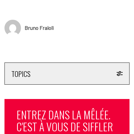
Le mois est aussi marqué par plusieurs opérations
d’acquisition, comme le rachat d’
Olbia Conseil
par l’agence
Playground, ou celui de la plateforme française Sportcall par
le
Bruno Fraioli
Suédois Sportway
. Côté droits audiovisuels, TF1 prolonge avec
la
Coupe du monde masculine de rugby
et, aux États-Unis,
Apple s’offre les
droits de la Formule 1
contre un montant très
élevé. Enfin, le secteur des médias rend hommage à
Guillaume
Di Grazia
et Jean-René Godart, deux voix du cyclisme
disparues ce mois-ci.
TOPICS
© SportBusiness.Club – Décembre 2025
ENTREZ DANS LA MÊLÉE.
C'EST À VOUS DE SIFFLER