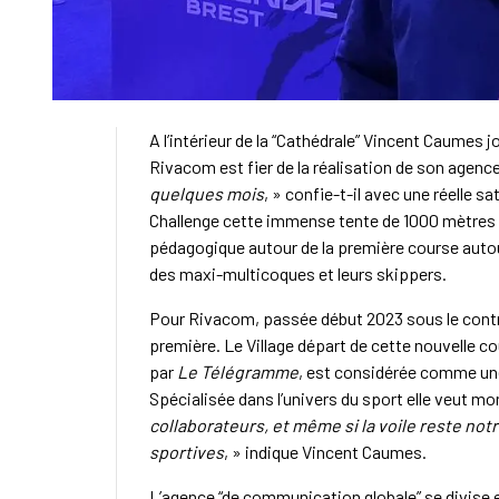
A l’intérieur de la “Cathédrale” Vincent Caumes 
Rivacom est fier de la réalisation de son agenc
quelques mois
, » confie-t-il avec une réelle sat
Challenge cette immense tente de 1000 mètres ca
pédagogique autour de la première course autour
des maxi-multicoques et leurs skippers.
Pour Rivacom, passée début 2023 sous le cont
première. Le Village départ de cette nouvelle 
par
Le Télégramme
, est considérée comme une
Spécialisée dans l’univers du sport elle veut mo
collaborateurs, et même si la voile reste not
sportives
, » indique Vincent Caumes.
L’agence “de communication globale” se divise e