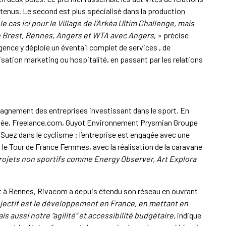
tenus. Le second est plus spécialisé dans la production
 le cas ici pour le Village de l’Arkéa Ultim Challenge, mais
de Brest, Rennes, Angers et WTA avec Angers
, » précise
nce y déploie un éventail complet de services , de
isation marketing ou hospitalité, en passant par les relations
agnement des entreprises investissant dans le sport. En
Vallée, Freelance.com, Guyot Environnement Prysmian Groupe
le Suez dans le cyclisme : l’entreprise est engagée avec une
 le Tour de France Femmes, avec la réalisation de la caravane
ojets non sportifs comme Energy Observer, Art Explora
et à Rennes, Rivacom a depuis étendu son réseau en ouvrant
bjectif est le développement en France, en mettant en
s aussi notre “agilité” et accessibilité budgétaire,
indique