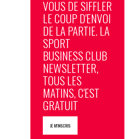
VOUS DE SIFFLER
LE COUP D'ENVOI
DE LA PARTIE. LA
SPORT
BUSINESS CLUB
NEWSLETTER,
TOUS LES
MATINS, C'EST
GRATUIT
JE M'INSCRIS