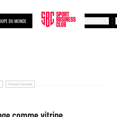
OUPE DU MONDE
LES AGENDAS
M
Vincent Caumes
enge comme vitrine