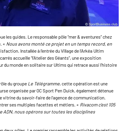
joue les guides. Le responsable pôle “mer & aventures” chez
e. «
Nous avons monté ce projet en un temps record, en
isfaction. Installée à l’entrée du Village de l’Arkéa Ultim
rrés accueille “l’Atelier des Géants”, une exposition
 du monde en solitaire sur Ultims qui retrace aussi l’histoire
rôle du groupe
Le Télégramme
, cette opération est une
course organisée par OC Sport Pen Duick, également détenue
 vitrine du savoir-faire de l’agence de communication.
ntrer ses multiples facettes et métiers. «
Rivacom c’est 105
re ADN, nous opérons sur toutes les disciplines
n deux pôles. Le premier rassemble les activités de relations