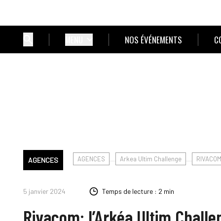
MENU
NOS ÉVÉNEMENTS
C
AGENCES
Arkea Ultim Challenge
RIVACO
AGENCES
5 janvier 2024
Temps de lecture : 2 min
Rivacom: l’Arkéa Ultim Chall