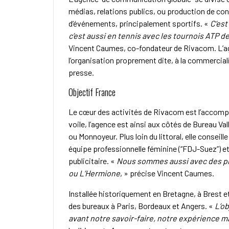
médias, relations publics, ou production de con
d’événements, principalement sportifs. «
C’est
c’est aussi en tennis avec les tournois ATP 
Vincent Caumes, co-fondateur de Rivacom. L’age
l’organisation proprement dite, à la commercial
presse.
Objectif France
Le cœur des activités de Rivacom est l’accomp
voile, l’agence est ainsi aux côtés de Bureau 
ou Monnoyeur. Plus loin du littoral, elle conseil
équipe professionnelle féminine (“FDJ-Suez”) et
publicitaire. «
Nous sommes aussi avec des pr
ou L’Hermione
, » précise Vincent Caumes.
Installée historiquement en Bretagne, à Brest 
des bureaux à Paris, Bordeaux et Angers. «
L’o
avant notre savoir-faire, notre expérience mai