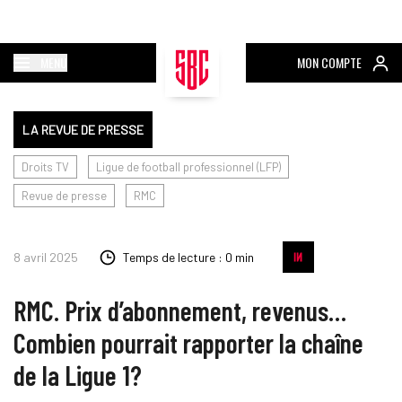
MENU
MON COMPTE
LA REVUE DE PRESSE
Droits TV
Ligue de football professionnel (LFP)
Revue de presse
RMC
8 avril 2025
Temps de lecture : 0 min
RMC. Prix d’abonnement, revenus…
Combien pourrait rapporter la chaîne
de la Ligue 1?