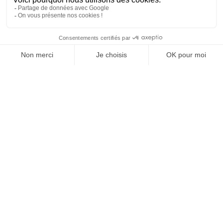
SUIVEZ-NOUS
Agence web
:
Novius