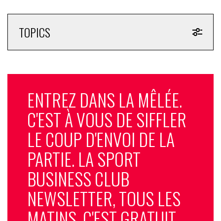
TOPICS
ENTREZ DANS LA MÊLÉE.
C'EST À VOUS DE SIFFLER
LE COUP D'ENVOI DE LA
PARTIE. LA SPORT
BUSINESS CLUB
NEWSLETTER, TOUS LES
MATINS, C'EST GRATUIT