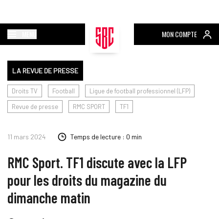
MENU
MON COMPTE
LA REVUE DE PRESSE
Droits TV
Football
Ligue de football professionnel (LFP)
Revue de presse
RMC SPORT
TF1
11 mars 2024
Temps de lecture : 0 min
RMC Sport. TF1 discute avec la LFP
pour les droits du magazine du
dimanche matin