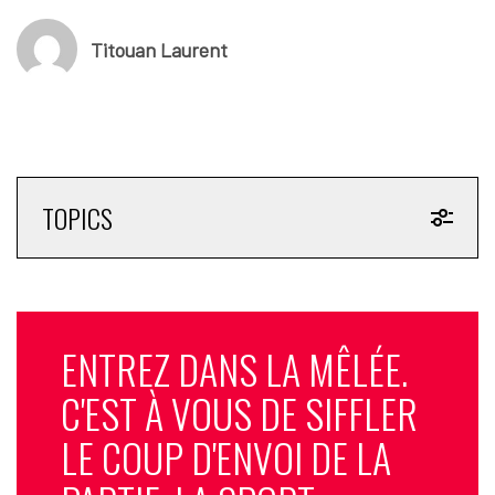
Titouan Laurent
TOPICS
ENTREZ DANS LA MÊLÉE.
C'EST À VOUS DE SIFFLER
LE COUP D'ENVOI DE LA