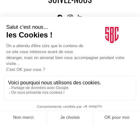
Agence web
:
Novius
Je m'inscris à la newsletter Sport Business Club
JE M'INSCRIS