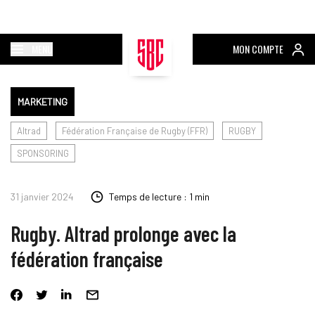
MENU
MON COMPTE
MARKETING
Altrad
Fédération Française de Rugby (FFR)
RUGBY
SPONSORING
31 janvier 2024
Temps de lecture : 1 min
Rugby. Altrad prolonge avec la
fédération française