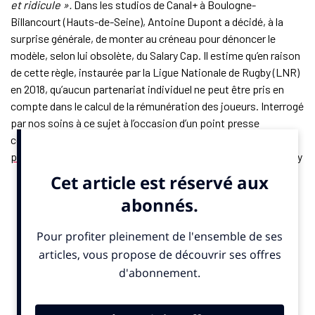
et ridicule ».
Dans les studios de Canal+ à Boulogne-
Billancourt (Hauts-de-Seine), Antoine Dupont a décidé, à la
surprise générale, de monter au créneau pour dénoncer le
modèle, selon lui obsolète, du Salary Cap. Il estime qu’en raison
de cette règle, instaurée par la Ligue Nationale de Rugby (LNR)
en 2018, qu’aucun partenariat individuel ne peut être pris en
compte dans le calcul de la rémunération des joueurs. Interrogé
par nos soins à ce sujet à l’occasion d’un point presse
consacrée au Stade Toulousain et au
renouvellement du
partenariat
avec Peugeot, la star de l’équipe de France de rugby
a poursuivi sa réflexion en aparté.
«
Votre question me donne l’occasion de parler de ce sujet
pour la première fois
, a confié le champion olympique à
SportBusiness.Club
, à l’AFP et au Monde.
Les règles du
Salary Cap sont de plus en plus strictes. Elles nous
empêchent d’utiliser notre image individuelle à travers des
contrats publicitaires. Cela représente un manque à gagner
important pour les joueurs. Cela nous fait moins d’argent