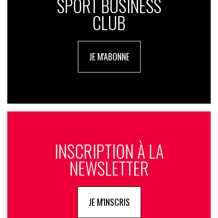
SPORT BUSINESS
voulons simplement utiliser notre image comme bon nous
CLUB
semble. L’économie du rugby est grandissante et au final
nous ne sommes pas bénéficiaire de ça puisque le salaire
stagne, voire baisse. »
JE M'ABONNE
La menace du projet R360
Quelques minutes après ces déclarations, la LNR a réagi dans
un communiqué. “
Le Salary Cap est essentiel pour préserver
à la fois l’équité sportive et l’équilibre économique de nos
clubs,
rappelle l’instance avant de poursuivre.
La LNR
n’interdit en aucun cas à un joueur de disposer de son droit
INSCRIPTION À LA
à l’image. Ce qui est prévu, c’est que les contrats conclus
avec une entreprise partenaire du club soient déclarés
NEWSLETTER
dans le Salary Cap par les clubs. C’est un principe de
transparence, récemment renforcé, qui vise à éviter tout
contournement du plafond salarial par des rémunérations
JE M'INSCRIS
indirectes.
”