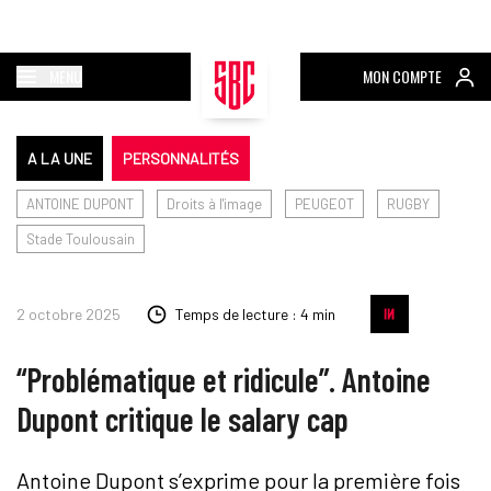
MENU
MON COMPTE
A LA UNE
PERSONNALITÉS
ANTOINE DUPONT
Droits à l'image
PEUGEOT
RUGBY
Stade Toulousain
2 octobre 2025
Temps de lecture : 4 min
“Problématique et ridicule”. Antoine
Dupont critique le salary cap
Antoine Dupont s’exprime pour la première fois