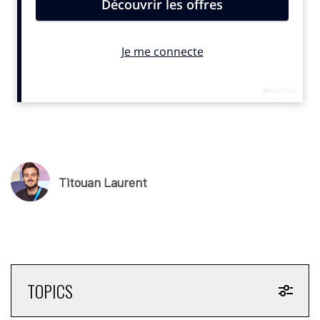
car c’est décompté de nos salaires. Le tout alors que
l’économie du rugby a changé avec une audience et une
exposition qui n’ont jamais été aussi élevées ».
“
Un manque à gagner
”
Fixé à 10,7 millions d’euros par club jusqu’au début de la saison
2026/2027, le Salary Cap vise à préserver l’équité sportive et la
stabilité économique des clubs professionnels. Toutes
rémunérations versées par le club aux joueurs pour leurs
services sportifs ou liés à leur activité rugby entrent dans ce
Titouan Laurent
plafond. Cela concerne notamment les contrats de sponsoring
des athlètes pour une marque qui serait partenaire du club
employeur. «
Cette règle existe pour éviter les faux contrats
et que les joueurs soient payés via des sociétés d’image,».
nous a-t-on précisé.
Le demi de mêlée du Stade Toulousain présente ainsi un cas
TOPICS
précis avec, justement, Peugeot. Son club est associé au
constructeur, et vient de prolonger son accord. En parallèle, lui-