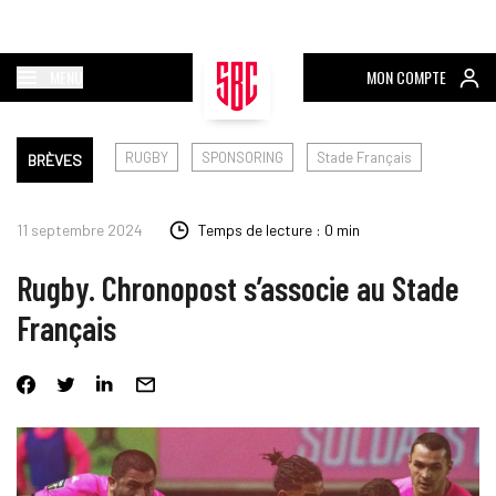
MENU
MON COMPTE
RUGBY
SPONSORING
Stade Français
BRÈVES
11 septembre 2024
Temps de lecture : 0 min
Rugby. Chronopost s’associe au Stade
Français