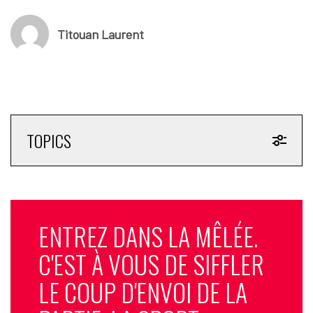
Titouan Laurent
TOPICS
ENTREZ DANS LA MÊLÉE.
C'EST À VOUS DE SIFFLER
LE COUP D'ENVOI DE LA