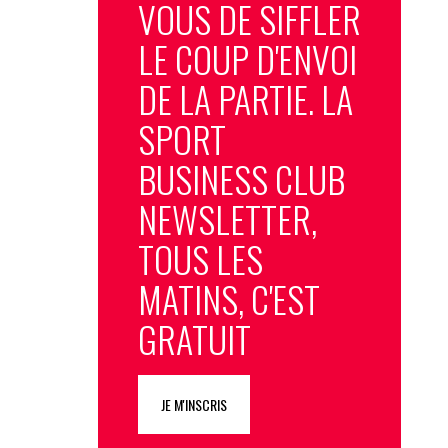
VOUS DE SIFFLER
LE COUP D'ENVOI
DE LA PARTIE. LA
SPORT
BUSINESS CLUB
NEWSLETTER,
TOUS LES
MATINS, C'EST
GRATUIT
JE M'INSCRIS