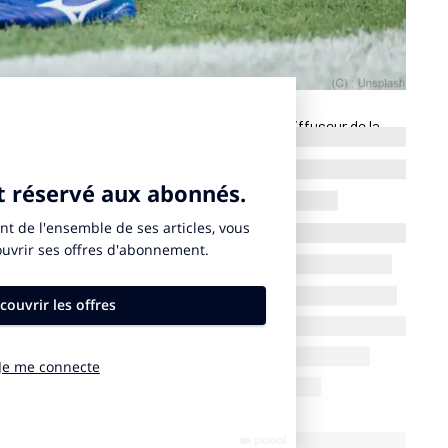
R) a lancé une consultation pour trouver le diffuseur de la
s sont à soumettre jusqu’au 26 mars 2025 indique un