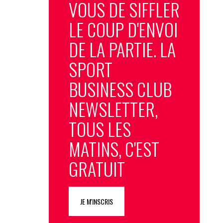
VOUS DE SIFFLER
LE COUP D'ENVOI
DE LA PARTIE. LA
SPORT
BUSINESS CLUB
NEWSLETTER,
TOUS LES
MATINS, C'EST
GRATUIT
JE M'INSCRIS