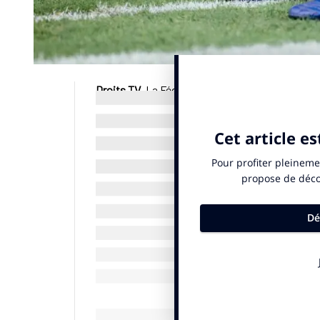
Droits TV
. La Fédération Française de Rugby (FF
Nationale pour le cycle 2025/2029. Les dossier
document officiel
de la FFR.
© SportBusiness.Club mars 2025