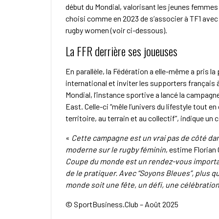
début du Mondial, valorisant les jeunes femmes d
choisi comme en 2023 de s’associer à TF1 avec
rugby women (voir ci-dessous).
La FFR derrière ses joueuses
En parallèle, la Fédération a elle-même a pris l
international et inviter les supporters français 
Mondial, l’instance sportive a lancé la campagne
East. Celle-ci “mêle l’univers du lifestyle tout
territoire, au terrain et au collectif”, indique u
«
Cette campagne est un vrai pas de côté dan
moderne sur le rugby féminin
, estime Florian 
Coupe du monde est un rendez-vous important
de le pratiquer. Avec “Soyons Bleues”, plus q
monde soit une fête, un défi, une célébration 
© SportBusiness.Club – Août 2025