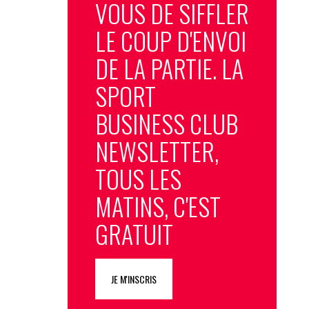
VOUS DE SIFFLER
LE COUP D'ENVOI
DE LA PARTIE. LA
SPORT
BUSINESS CLUB
NEWSLETTER,
TOUS LES
MATINS, C'EST
GRATUIT
JE M'INSCRIS