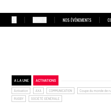
MENU
NOS ÉVÉNEMENTS
C
A LA UNE
ACTIVATIONS
Activation
AXA
COMMUNICATION
Coupe du monde de r
RUGBY
SOCIÉTÉ GÉNÉRALE