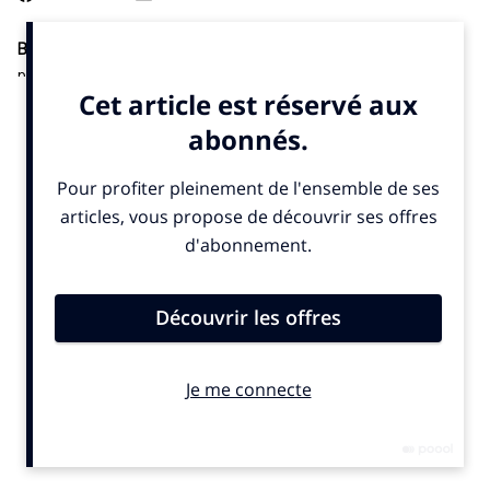
Billetterie.
Valence Romans Drôme Rugby (VRDR) a signé un
partenariat avec Eventori. Cette association doit permettre
d’améliorer le parcours billetterie pour le club de rugby de Pro
D2 et pour ses supporters, indique un communiqué publié
mardi 3 mars 2026. Cela comprend l’interface d’achat et la
gestion administrative, le contrôle d’accès, le module de
revente et les campagnes de marketing pour la vente des
billets, est-il détaillé.
C’est la première billetterie d’un club professionnel de rugby
dont Eventori va s’occuper. L’entreprise est également
associée au Paris Saint-Germain et à l’Angers SCO (football), au
Nanterre 92 et à l’AS Monaco (Basket) et aux Brûleurs de Loups
de Grenoble (Hockey sur glace).
© SportBusiness.Club — Mars 2026