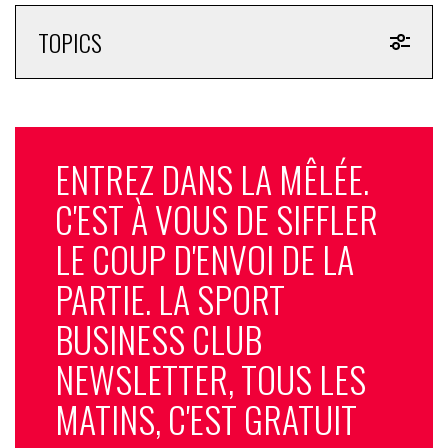
TOPICS
ENTREZ DANS LA MÊLÉE.
C'EST À VOUS DE SIFFLER
LE COUP D'ENVOI DE LA
PARTIE. LA SPORT
BUSINESS CLUB
NEWSLETTER, TOUS LES
MATINS, C'EST GRATUIT