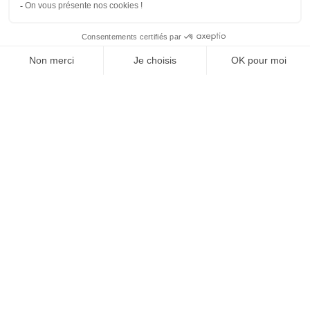
SUIVEZ-NOUS
Agence web
:
Novius