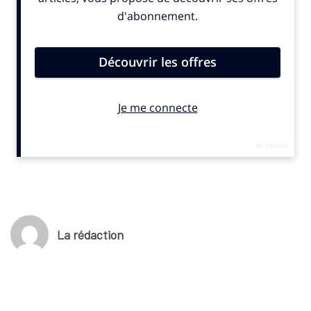
exceptionnelles, mais aussi l’impact global de ces athlètes sur
le sport mondial.
© SportBusiness.Club Avril 2025
Palmarès des Laureus 2025
Prix Laureus du sportif mondial de l’année: Mondo Duplantis
Prix Laureus de la sportive mondiale de l’année: Simone Biles
Prix Laureus de l’équipe mondiale de l’année: Real Madrid
Prix Laureus de la révélation mondiale de l’année: Lamine
Yamal
Prix Laureus du comeback mondial de l’année: Rebeca Andrade
Prix Laureus du sportif paralympique mondial de l’année: Jiang
Yuyan
La rédaction
Prix Laureus du sportif d’action mondial de l’année: Tom
Pidcock
Prix Laureus Sport for Good: Kick4Life
Prix Laureus Sporting Icon: Rafael Nadal
Prix Laureus Lifetime Achievement Award: Kelly Slater