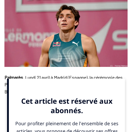
Palmarès
. Lundi 21 avril à Madrid (Espagne), la cérémonie des
Prix Laureus 2025 a sacré la gymnaste américaine Simone
Biles et le perchiste suédois Armand « Mondo » Duplantis
comme meilleurs sportifs mondiaux de l’année. L’Espagne a
brillé à domicile. Le Real Madrid a été élu meilleure équipe,
Lamine Yamal a reçu le prix de la révélation de l’année, et Rafael
Nadal a été honoré comme “Icône Sportive”. Ces récompenses
saluent des performances individuelles et collectives