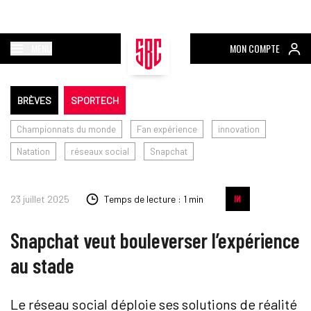
MENU
MON COMPTE
BRÈVES
SPORTECH
Championnats du monde
Fan expérience
innovation
Natation
réseaux social
Snapchat
23 juillet 2025
Temps de lecture : 1 min
Snapchat veut bouleverser l’expérience
au stade
Le réseau social déploie ses solutions de réalité