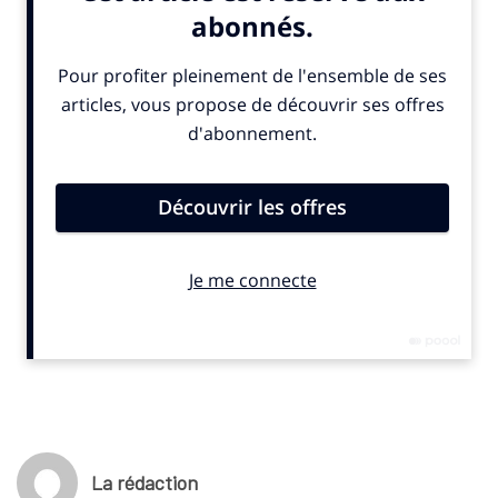
collaboreront pour créer des expériences interactives pour les
fans sur les écrans des stades. La fonction « Snapchat Cam »
permettra aux spectateurs d’utiliser des filtres de réalité
augmentée personnalisés et des jeux interactifs pendant les
événements sportifs explique un
communiqué
.
La collaboration débute à l’occasion des championnats du
monde de natation organisés à Singapour jusqu’au 3 août 2025.
Snapchat et RWS avait déjà collaboré à l’occasion des Jeux
olympiques et paralympiques de Paris 2024. «
Grâce à ces
lentilles interactives et à des activations dynamiques sur
place, nous transformons de grands moments en
expériences inoubliables pour les fans directement depuis
leur siège
» explique Ashley Moje Goldstein, responsable des
partenariats de la plateforme AR chez Snapchat.
(c) SportBusiness.Club – Juillet 2025
La rédaction