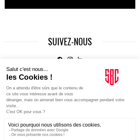
SUIVEZ-NOUS
Agence web
:
Novius