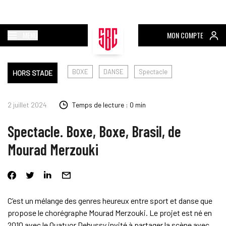
MENU
MON COMPTE
BOXE
DANSE
Spectacle
HORS STADE
2 juillet 2024
Temps de lecture : 0 min
Spectacle. Boxe, Boxe, Brasil, de
Mourad Merzouki
C’est un mélange des genres heureux entre sport et danse que
propose le chorégraphe Mourad Merzouki. Le projet est né en
2010 avec le Quatuor Debussy invité à partager la scène avec