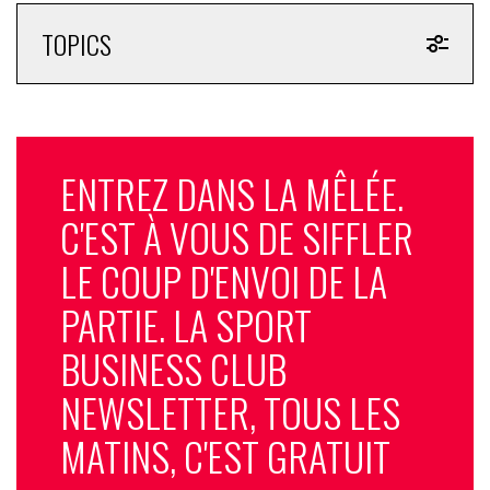
TOPICS
ENTREZ DANS LA MÊLÉE.
C'EST À VOUS DE SIFFLER
LE COUP D'ENVOI DE LA
PARTIE. LA SPORT
BUSINESS CLUB
NEWSLETTER, TOUS LES
MATINS, C'EST GRATUIT