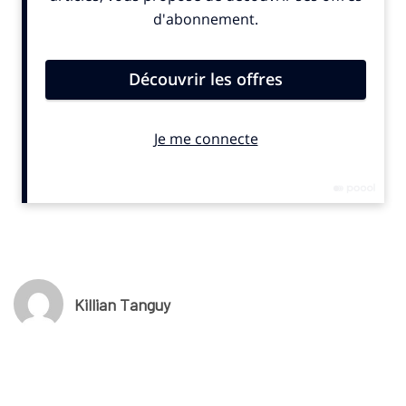
trois ans et se terminera en 2027. Somfy est déjà
partenaire
des équipes de France de ski nordique
(ski de fond, biathlon,
combiné nordique et saut à ski) jusqu’en 2026 et soutient
également des athlètes de manière individuelle.
© SportBusiness.Club Avril 2025
Killian Tanguy