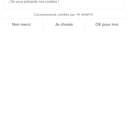
SUIVEZ-NOUS
Agence web
:
Novius