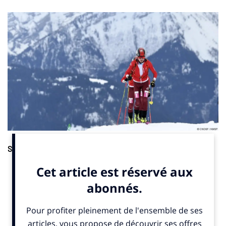
Sponsoring.
Somfy s’est associé à la Fédération française de
montagne et d’escalade (FFME). L’entreprise spécialisée dans
l’automatisation des ouvertures et fermetures de la maison et
du bâtiment devient partenaire de l’équipe de France de ski
alpinisme, une discipline qui fera son entrée au programme des
Jeux olympiques en 2026 à Milan-Cortina (Italie), indique
un
communiqué
publié jeudi 24 avril 2025. Le contrat s’étend sur