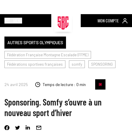
MENU
MON COMPTE
AUTRES SPORTS OLYMPIQUES
Fédération Française Montagne Escalade (FFME)
Fédérations sportives françaises
somfy
SPONSORING
24 avril 2025
Temps de lecture : 0 min
Sponsoring. Somfy s’ouvre à un
nouveau sport d’hiver